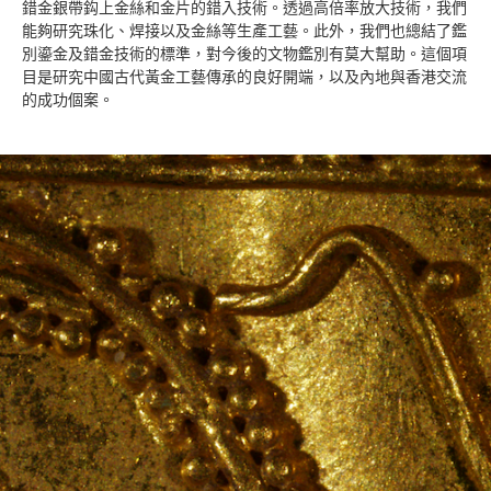
錯金銀帶鈎上金絲和金片的錯入技術。透過高倍率放大技術，我們
能夠研究珠化、焊接以及金絲等生產工藝。此外，我們也總結了鑑
別鎏金及錯金技術的標準，對今後的文物鑑別有莫大幫助。這個項
目是研究中國古代黃金工藝傳承的良好開端，以及內地與香港交流
的成功個案。