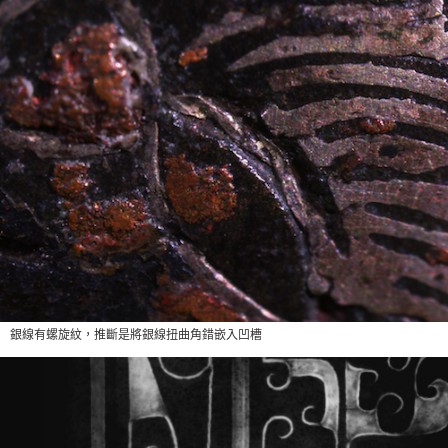
銀線有螺旋紋，推斷是將銀線扭曲角錯嵌入凹槽