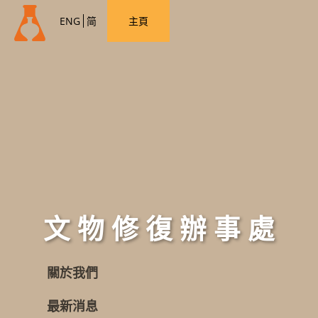
ENG
简
主頁
文 物 修 復 辦 事 處
關於我們
最新消息