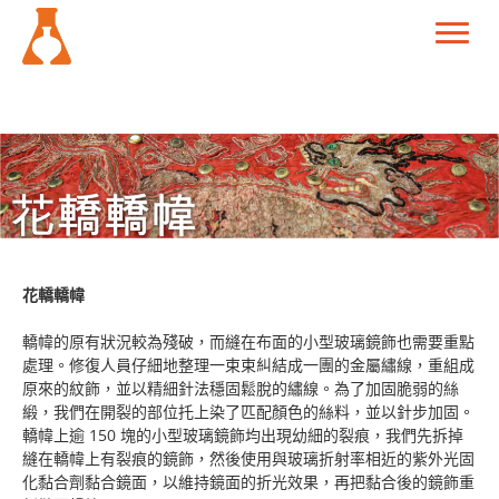
花轎轎幃
轎幃的原有狀況較為殘破，而縫在布面的小型玻璃鏡飾也需要重點
處理。修復人員仔細地整理一束束糾結成一團的金屬繡線，重組成
原來的紋飾，並以精細針法穩固鬆脫的繡線。為了加固脆弱的絲
緞，我們在開裂的部位托上染了匹配顏色的絲料，並以針步加固。
轎幃上逾 150 塊的小型玻璃鏡飾均出現幼細的裂痕，我們先拆掉
縫在轎幃上有裂痕的鏡飾，然後使用與玻璃折射率相近的紫外光固
化黏合劑黏合鏡面，以維持鏡面的折光效果，再把黏合後的鏡飾重