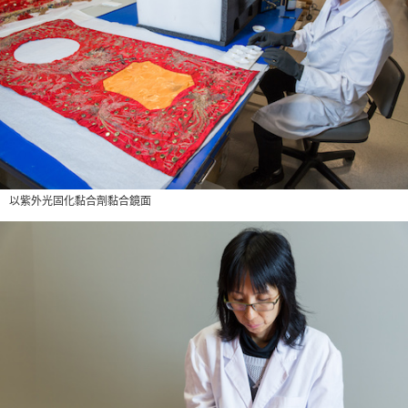
以紫外光固化黏合劑黏合鏡面