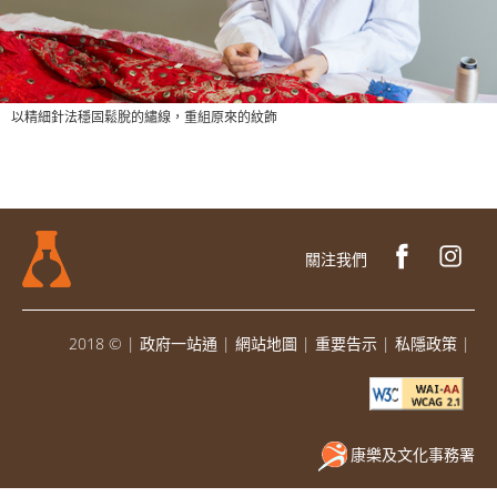
以精細針法穩固鬆脫的繡線，重組原來的紋飾
關注我們
2018 ©
|
政府一站通
|
網站地圖
|
重要告示
|
私隱政策
|
康樂及文化事務署