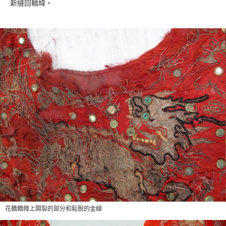
新縫回轎幃。
花轎轎幃上開裂的部分和鬆脫的金線