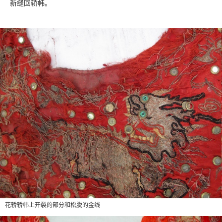
新缝回轿帏。
花轿轿帏上开裂的部分和松脱的金线