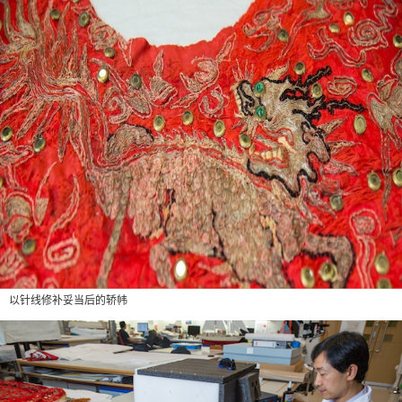
以针线修补妥当后的轿帏