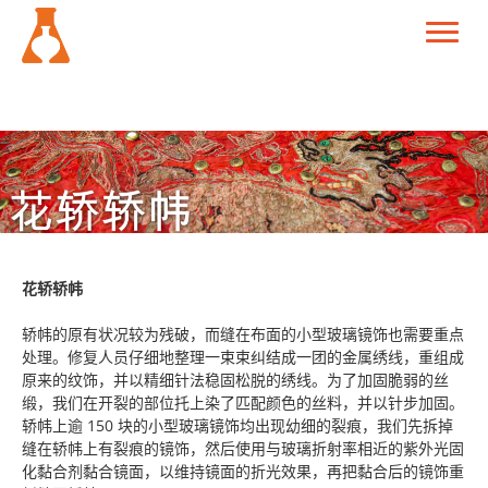
花轿轿帏
轿帏的原有状况较为残破，而缝在布面的小型玻璃镜饰也需要重点
处理。修复人员仔细地整理一束束纠结成一团的金属绣线，重组成
原来的纹饰，并以精细针法稳固松脱的绣线。为了加固脆弱的丝
缎，我们在开裂的部位托上染了匹配颜色的丝料，并以针步加固。
轿帏上逾 150 块的小型玻璃镜饰均出现幼细的裂痕，我们先拆掉
缝在轿帏上有裂痕的镜饰，然后使用与玻璃折射率相近的紫外光固
化黏合剂黏合镜面，以维持镜面的折光效果，再把黏合后的镜饰重