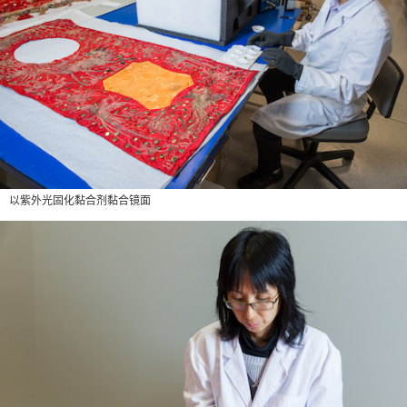
以紫外光固化黏合剂黏合镜面