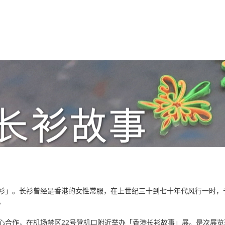
衫」。长衫曾经是香港的女性常服，在上世纪三十到七十年代风行一时，
。
心合作，在机场禁区22号登机口附近举办「香港长衫故事」展。是次展