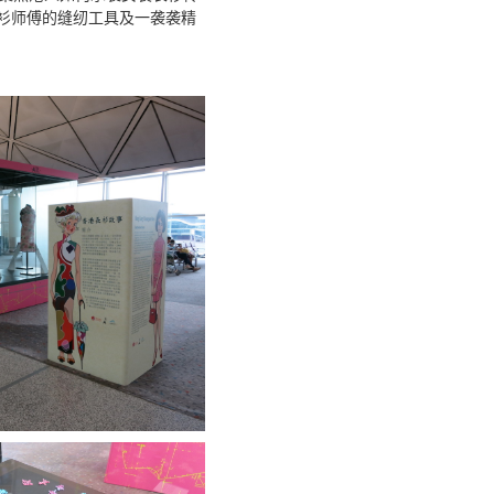
衫师傅的缝纫工具及一袭袭精